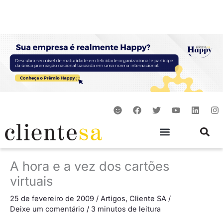
Ir
para
o
conteúdo
S
F
T
Y
L
I
m
a
w
o
i
n
i
c
i
u
n
s
l
e
t
t
k
t
e
b
t
u
e
a
o
e
b
d
g
o
r
e
i
r
A hora e a vez dos cartões
k
n
a
m
virtuais
25 de fevereiro de 2009
/
Artigos
,
Cliente SA
/
Deixe um comentário
/
3 minutos de leitura