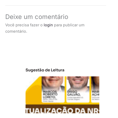
Deixe um comentário
Você precisa fazer o
login
para publicar um
comentário.
Sugestão de Leitura
A
t
u
al
iz
a