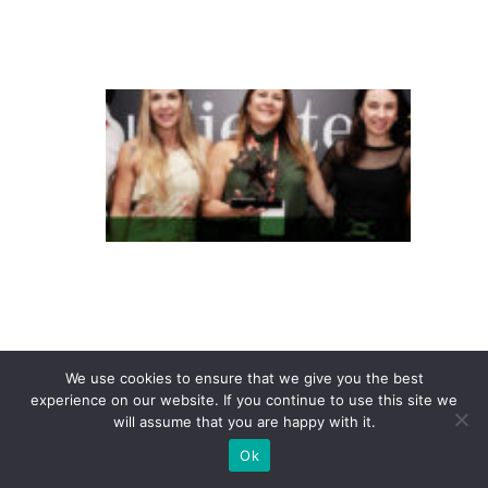
a
s
T
e
m
p
o
c
o
n
q
ui
We use cookies to ensure that we give you the best
experience on our website. If you continue to use this site we
st
will assume that you are happy with it.
a
Ok
P