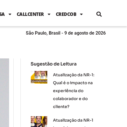
i
c
i
u
n
s
l
e
t
t
k
t
e
b
t
u
e
a
SA
CALLCENTER
CREDCOB
o
e
b
d
g
o
r
e
i
r
k
n
a
m
São Paulo, Brasil - 9 de agosto de 2026
Sugestão de Leitura
Atualização da NR-1:
Qual é o impacto na
experiência do
colaborador e do
cliente?
Atualização da NR-1