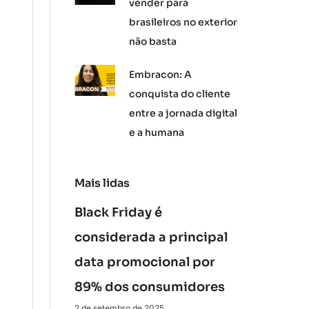
vender para
brasileiros no exterior
não basta
Embracon: A
conquista do cliente
entre a jornada digital
e a humana
Mais lidas
Black Friday é
considerada a principal
data promocional por
89% dos consumidores
2 de setembro de 2025