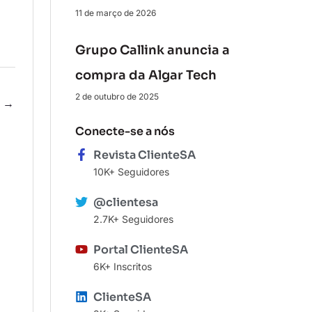
11 de março de 2026
Grupo Callink anuncia a
compra da Algar Tech
2 de outubro de 2025
e
→
Conecte-se a nós
Revista ClienteSA
10K+ Seguidores
@clientesa
2.7K+ Seguidores
Portal ClienteSA
6K+ Inscritos
ClienteSA