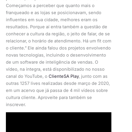
Começamos a perceber que quanto mais o
franqueado e as lojas se posicionavam, sendo
influentes em sua cidade, melhores eram os
resultados. Porque aí entra também a questão de
conhecer a cultura da região, o jeito de falar, de se
relacionar, o horário de atendimento. Há um fit com
o cliente.” Ele ainda falou dos projetos envolvendo
novas tecnologias, incluindo o desenvolvimento
de um software de inteligência de vendas. O
vídeo, na íntegra, está disponibilizado no nosso
canal do YouTube, o
ClienteSA Play
, junto com as
outras 1257 lives realizadas desde março de 2020,
em um acervo que já passa de 4 mil vídeos sobre
cultura cliente. Aproveite para também se
inscrever.