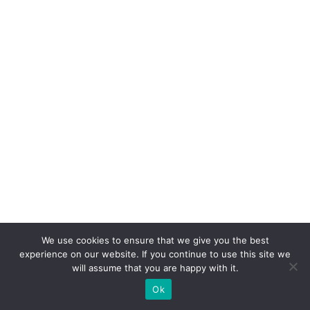
s
s
e
S
h
o
p
e
e
a
n
u
We use cookies to ensure that we give you the best
n
experience on our website. If you continue to use this site we
ci
will assume that you are happy with it.
a
Ok
m