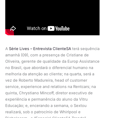
A
Série Lives – Entrevista ClienteSA
terá sequência
amanhã (09), com a presença de Cristiane de
Oliveira, gerente de qualidade da Europ Assistance
no Brasil, que abordará o diferencial humano na
melhoria da atenção ao cliente; na quarta, será a
vez de Roberto Madureira, head of customer
service, experience and relations na Rentcars; na
quinta, Chrystiano Mincoff, diretor executivo de
experiência e permanência do aluno da Vitru
Educação; e, encerando a semana, o Sextou
realizará, sob o patrocínio de Whirlpool e