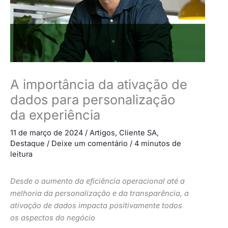
A importância da ativação de
dados para personalização
da experiência
11 de março de 2024
/
Artigos
,
Cliente SA
,
Destaque
/
Deixe um comentário
/
4 minutos de
leitura
Desde o aumento da eficiência operacional até a
melhoria da personalização e da transparência, a
ativação de dados impacta positivamente todos
os aspectos do negócio