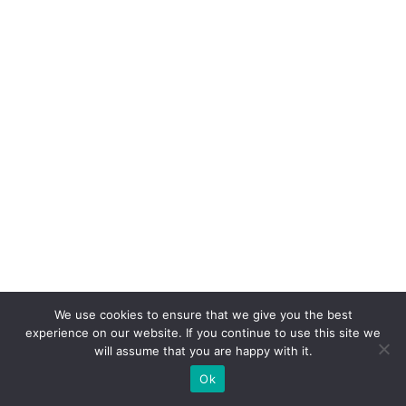
a
m
m
ai
s
d
e
9
0
%
d
o
We use cookies to ensure that we give you the best
s
experience on our website. If you continue to use this site we
c
will assume that you are happy with it.
o
Ok
n