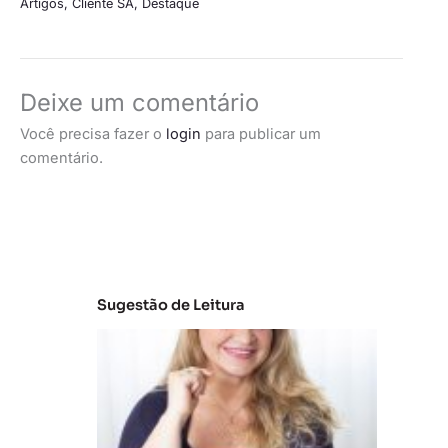
Artigos
,
Cliente SA
,
Destaque
Deixe um comentário
Você precisa fazer o
login
para publicar um
comentário.
Sugestão de Leitura
C
la
s
s