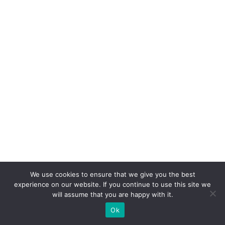
o
r
q
u
e
a
m
el
h
o
r
o
We use cookies to ensure that we give you the best
p
experience on our website. If you continue to use this site we
e
will assume that you are happy with it.
ra
Ok
ç