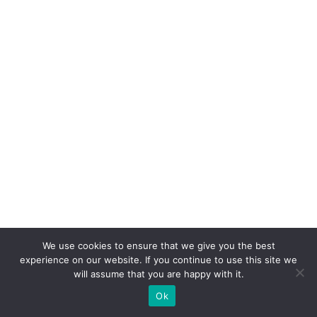
n
v
er
s
ã
o:
o
p
a
p
el
d
We use cookies to ensure that we give you the best
o
experience on our website. If you continue to use this site we
will assume that you are happy with it.
W
Ok
h
at