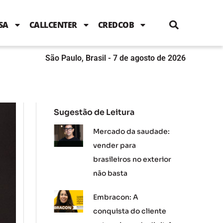
i
c
i
u
n
s
l
e
t
t
k
t
e
b
t
u
e
a
SA
CALLCENTER
CREDCOB
o
e
b
d
g
o
r
e
i
r
k
n
a
m
São Paulo, Brasil - 7 de agosto de 2026
Sugestão de Leitura
Mercado da saudade:
vender para
brasileiros no exterior
não basta
Embracon: A
conquista do cliente