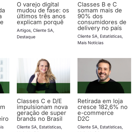
O varejo digital
Classes B e C
da
mudou de fase: os
somam mais de
a
últimos três anos
90% dos
 e
explicam porquê
consumidores de
delivery no país
Artigos
,
Cliente SA
,
Cliente SA
,
Estatísticas
,
Destaque
Mais Notícias
Classes C e D/E
Retirada em loja
em
impulsionam nova
cresce 182,6% no
geração de super
e-commerce
iro
brands no Brasil
D2C
is
Cliente SA
,
Estatísticas
,
Cliente SA
,
Estatísticas
,