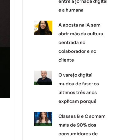
entre a jornada digital
e a humana
A aposta na IA sem
abrir mão da cultura
centrada no
colaborador e no
cliente
O varejo digital
mudou de fase: os
últimos três anos
explicam porquê
Classes B e C somam
mais de 90% dos
consumidores de