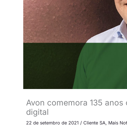
Avon comemora 135 anos c
digital
22 de setembro de 2021
/
Cliente SA
,
Mais Not