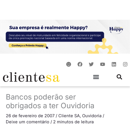
Ir
para
o
conteúdo
S
F
T
Y
L
I
m
a
w
o
i
n
i
c
i
u
n
s
l
e
t
t
k
t
e
b
t
u
e
a
o
e
b
d
g
o
r
e
i
r
Bancos poderão ser
k
n
a
m
obrigados a ter Ouvidoria
26 de fevereiro de 2007
/
Cliente SA
,
Ouvidoria
/
Deixe um comentário
/
2 minutos de leitura