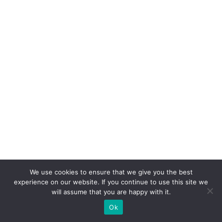
x
p
e
ri
ê
n
ci
a
d
o
c
ol
a
We use cookies to ensure that we give you the best
b
experience on our website. If you continue to use this site we
will assume that you are happy with it.
o
Ok
ra