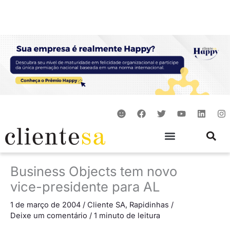
Ir
para
o
conteúdo
S
F
T
Y
L
I
m
a
w
o
i
n
i
c
i
u
n
s
l
e
t
t
k
t
e
b
t
u
e
a
o
e
b
d
g
o
r
e
i
r
Business Objects tem novo
k
n
a
m
vice-presidente para AL
1 de março de 2004
/
Cliente SA
,
Rapidinhas
/
Deixe um comentário
/
1 minuto de leitura