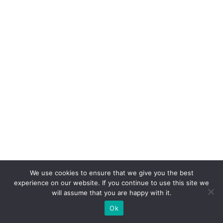
el
d
o
W
h
at
s
A
p
p
n
o
We use cookies to ensure that we give you the best
v
experience on our website. If you continue to use this site we
will assume that you are happy with it.
ar
ej
Ok
o