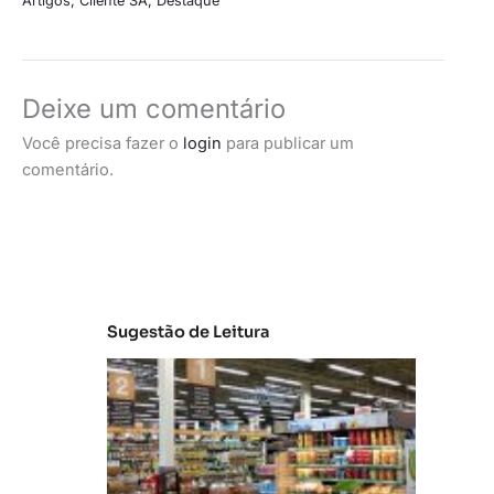
Artigos
,
Cliente SA
,
Destaque
Deixe um comentário
Você precisa fazer o
login
para publicar um
comentário.
Sugestão de Leitura
A
m
ul
ti