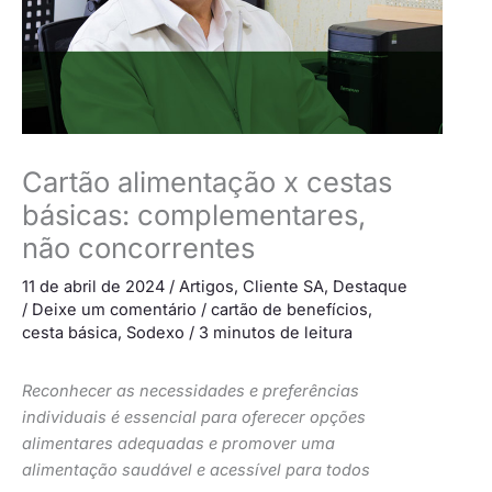
Cartão alimentação x cestas
básicas: complementares,
não concorrentes
11 de abril de 2024
/
Artigos
,
Cliente SA
,
Destaque
/
Deixe um comentário
/
cartão de benefícios
,
cesta básica
,
Sodexo
/
3 minutos de leitura
Reconhecer as necessidades e preferências
individuais é essencial para oferecer opções
alimentares adequadas e promover uma
alimentação saudável e acessível para todos