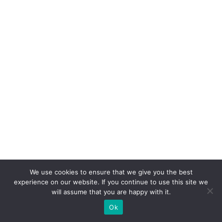
in
fo
r
m
a
ç
ã
o
e
p
ri
v
We use cookies to ensure that we give you the best
a
experience on our website. If you continue to use this site we
ci
will assume that you are happy with it.
d
Ok
a