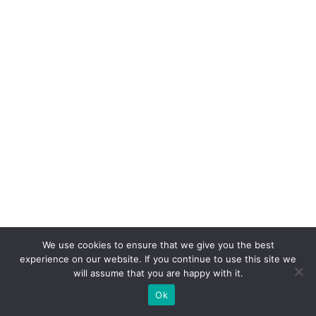
o
m
iz
a
ç
ã
o
e
m
m
a
s
We use cookies to ensure that we give you the best
s
experience on our website. If you continue to use this site we
a
will assume that you are happy with it.
n
Ok
o