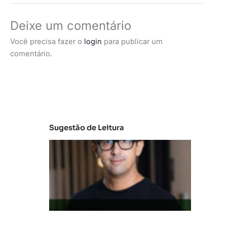
Deixe um comentário
Você precisa fazer o
login
para publicar um
comentário.
Sugestão de Leitura
M
e
r
c
a
d