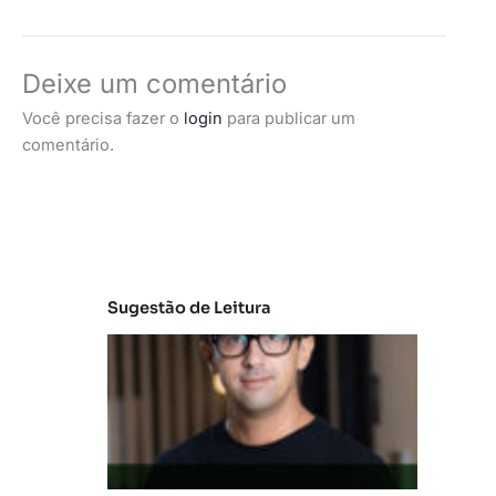
Deixe um comentário
Você precisa fazer o
login
para publicar um
comentário.
Sugestão de Leitura
M
e
r
c
a