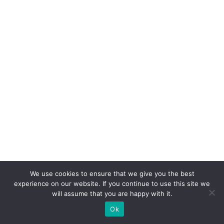
st
o
m
iz
a
ç
ã
o
e
m
m
a
We use cookies to ensure that we give you the best
s
experience on our website. If you continue to use this site we
s
will assume that you are happy with it.
a
Ok
n