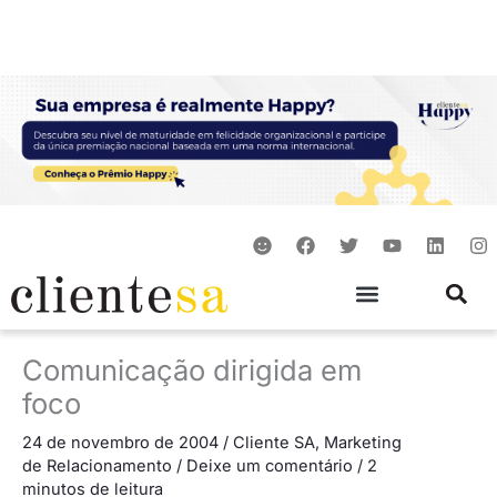
Ir
para
o
conteúdo
S
F
T
Y
L
I
m
a
w
o
i
n
i
c
i
u
n
s
l
e
t
t
k
t
e
b
t
u
e
a
o
e
b
d
g
o
r
e
i
r
Comunicação dirigida em
k
n
a
m
foco
24 de novembro de 2004
/
Cliente SA
,
Marketing
de Relacionamento
/
Deixe um comentário
/
2
minutos de leitura