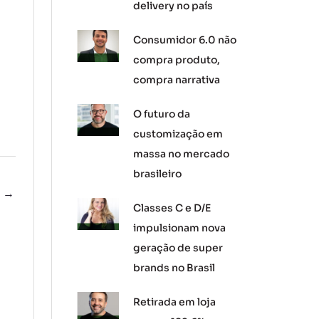
delivery no país
Consumidor 6.0 não
compra produto,
compra narrativa
O futuro da
customização em
massa no mercado
brasileiro
e
→
Classes C e D/E
impulsionam nova
geração de super
brands no Brasil
Retirada em loja