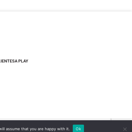
LIENTESA PLAY
ill assume that you are happy with it.
Ok