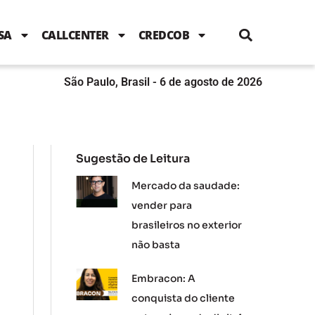
i
c
i
u
n
s
l
e
t
t
k
t
e
b
t
u
e
a
SA
CALLCENTER
CREDCOB
o
e
b
d
g
o
r
e
i
r
k
n
a
m
São Paulo, Brasil - 6 de agosto de 2026
Sugestão de Leitura
Mercado da saudade:
vender para
brasileiros no exterior
não basta
Embracon: A
conquista do cliente