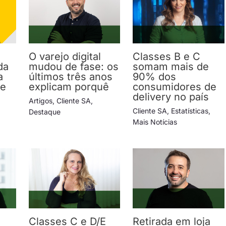
O varejo digital
Classes B e C
da
mudou de fase: os
somam mais de
a
últimos três anos
90% dos
 e
explicam porquê
consumidores de
delivery no país
Artigos
,
Cliente SA
,
Cliente SA
,
Estatísticas
,
Destaque
Mais Notícias
Classes C e D/E
Retirada em loja