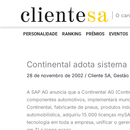
O can
PERSONALIDADE
RANKING
PRÊMIOS
EVENTOS
Continental adota sistem
28 de novembro de 2002
/
Cliente SA
,
Gestão
A SAP AG anuncia que a Continental AG (Contin
componentes automotivos, implementará mund
Continental, fabricante de pneus, produtos indu
automobilística, adquiriu 15.000 licenças myS
tecnologia em toda a empresa, unificar o gere
em TI a longo prazo.