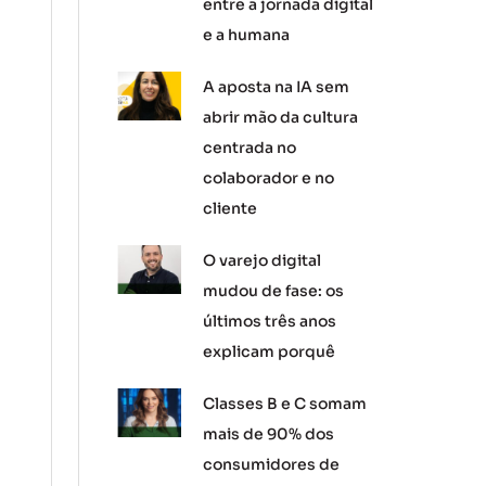
entre a jornada digital
e a humana
A aposta na IA sem
abrir mão da cultura
centrada no
colaborador e no
cliente
O varejo digital
mudou de fase: os
últimos três anos
explicam porquê
Classes B e C somam
mais de 90% dos
consumidores de