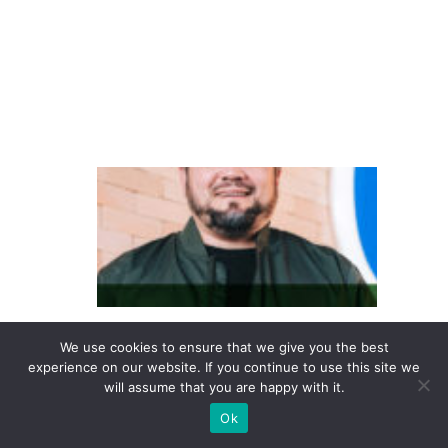
w
a
g
e
n
D
o
in
te
re
s
We use cookies to ensure that we give you the best
s
experience on our website. If you continue to use this site we
e
will assume that you are happy with it.
à
Ok
c