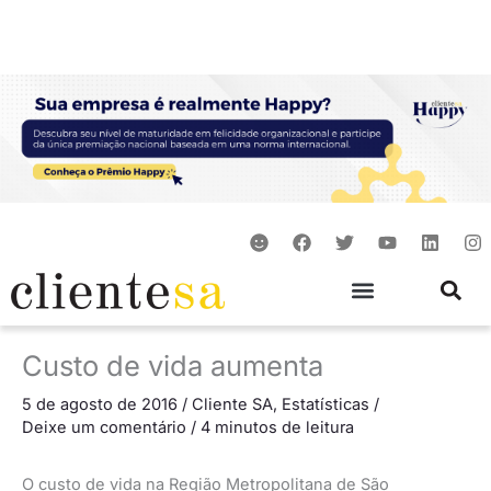
Ir
para
o
conteúdo
S
F
T
Y
L
I
m
a
w
o
i
n
i
c
i
u
n
s
l
e
t
t
k
t
e
b
t
u
e
a
o
e
b
d
g
o
r
e
i
r
Custo de vida aumenta
k
n
a
m
5 de agosto de 2016
/
Cliente SA
,
Estatísticas
/
Deixe um comentário
/
4 minutos de leitura
O custo de vida na Região Metropolitana de São