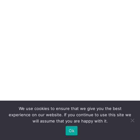
c
ú
m
ul
o
d
e
m
il
h
a
s
We use cookies to ensure that we give you the best
experience on our website. If you continue to use this site we
T
will assume that you are happy with it.
e
Ok
m