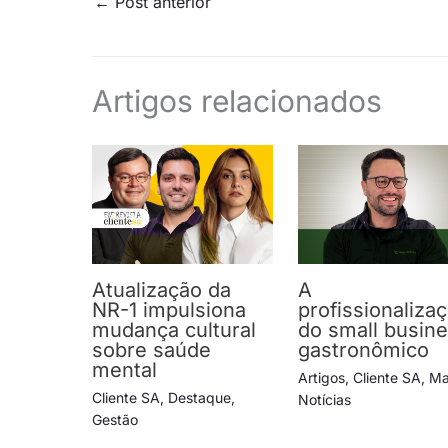
←
Post anterior
Artigos relacionados
Atualização da
A
NR-1 impulsiona
profissionaliza
mudança cultural
do small busin
sobre saúde
gastronômico
mental
Artigos
,
Cliente SA
,
Ma
Cliente SA
,
Destaque
,
Notícias
Gestão