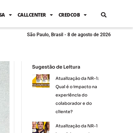
i
c
i
u
n
s
l
e
t
t
k
t
e
b
t
u
e
a
SA
CALLCENTER
CREDCOB
o
e
b
d
g
o
r
e
i
r
k
n
a
m
São Paulo, Brasil - 8 de agosto de 2026
Sugestão de Leitura
Atualização da NR-1:
Qual é o impacto na
experiência do
colaborador e do
cliente?
Atualização da NR-1