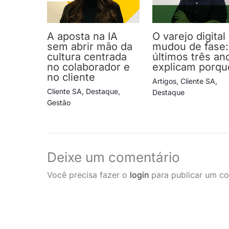
A aposta na IA
O varejo digital
sem abrir mão da
mudou de fase:
cultura centrada
últimos três an
no colaborador e
explicam porqu
no cliente
Artigos
,
Cliente SA
,
Cliente SA
,
Destaque
,
Destaque
Gestão
Deixe um comentário
Você precisa fazer o
login
para publicar um co