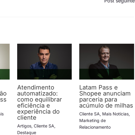
Post seguint
Atendimento
Latam Pass e
ção
automatizado:
Shopee anunciam
ess
como equilibrar
parceria para
eficiência e
acúmulo de milhas
experiência do
is
Cliente SA
,
Mais Notícias
,
cliente
Marketing de
Artigos
,
Cliente SA
,
Relacionamento
Destaque