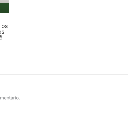
 os
os
ê
mentário.