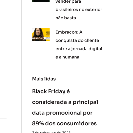
vender para
brasileiros no exterior
não basta
Embracon: A
conquista do cliente
entre a jornada digital
e a humana
Mais lidas
Black Friday é
considerada a principal
data promocional por
89% dos consumidores
2 de setembro de 2025