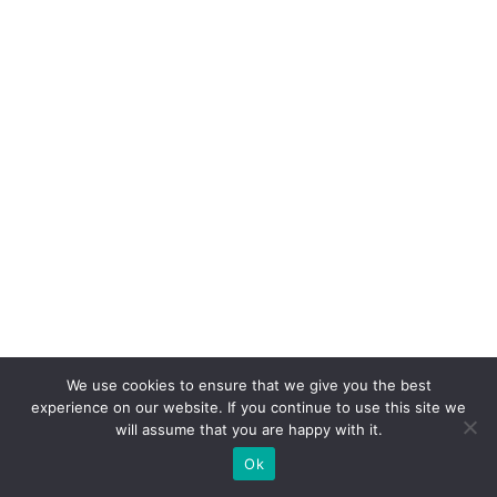
o
r
6.
0
n
ã
o
c
o
m
p
ra
p
We use cookies to ensure that we give you the best
r
experience on our website. If you continue to use this site we
will assume that you are happy with it.
o
Ok
d