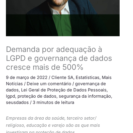
Demanda por adequação à
LGPD e governança de dados
cresce mais de 500%
9 de março de 2022
/
Cliente SA
,
Estatísticas
,
Mais
Notícias
/
Deixe um comentário
/
governança de
dados
,
Lei Geral de Proteção de Dados Pessoais
,
lgpd
,
proteção de dados
,
segurança da informação
,
seusdados
/
3 minutos de leitura
Empresas da área da saúde, terceiro setor/
religioso, educação e varejo são as que mais
investiram na proteção de dados