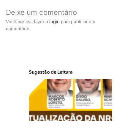
Deixe um comentário
Você precisa fazer o
login
para publicar um
comentário.
Sugestão de Leitura
A
t
u
al
iz
a