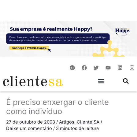
Ir
para
o
conteúdo
S
F
T
Y
L
I
m
a
w
o
i
n
i
c
i
u
n
s
l
e
t
t
k
t
e
b
t
u
e
a
o
e
b
d
g
o
r
e
i
r
É preciso enxergar o cliente
k
n
a
m
como indivíduo
27 de outubro de 2003
/
Artigos
,
Cliente SA
/
Deixe um comentário
/
3 minutos de leitura