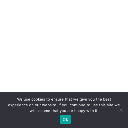
ê
m
io
C
li
e
n
t
e
S
A
c
We use cookies to ensure that we give you the best
o
experience on our website. If you continue to use this site we
m
will assume that you are happy with it.
c
Ok
a