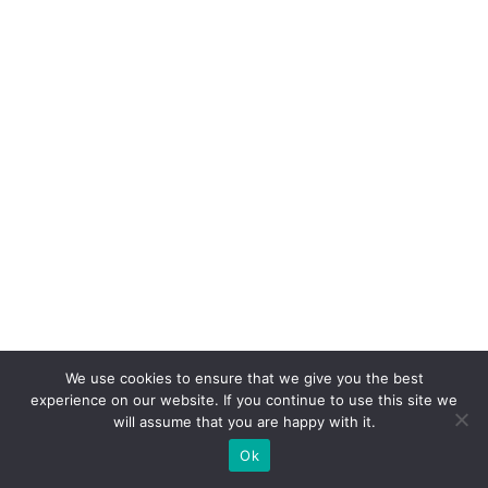
p
r
o
d
u
t
o,
c
o
m
p
ra
We use cookies to ensure that we give you the best
n
experience on our website. If you continue to use this site we
ar
will assume that you are happy with it.
ra
Ok
ti