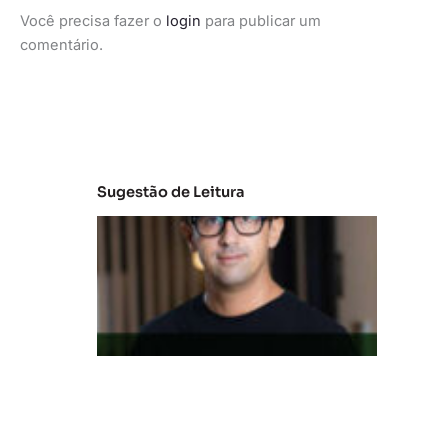
Você precisa fazer o
login
para publicar um
comentário.
Sugestão de Leitura
M
e
r
c
a
d
o
d