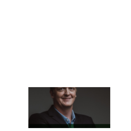
n
ci
a
d
o
cl
ie
n
t
e
L
at
a
m
P