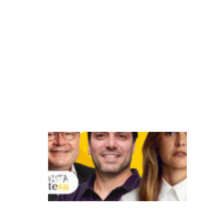
e
d
o
cl
ie
n
t
e
?
A
t
u
al
iz
a