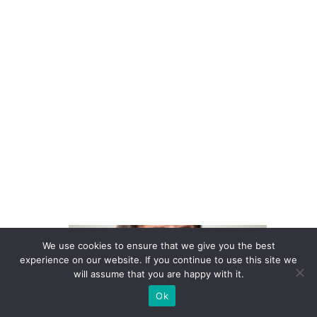
u
n
c
a
p
e
r
c
e
b
e
E
We use cookies to ensure that we give you the best
m
experience on our website. If you continue to use this site we
will assume that you are happy with it.
p
r
Ok
e