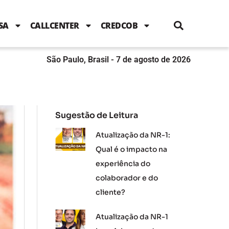
i
c
i
u
n
s
l
e
t
t
k
t
e
b
t
u
e
a
SA
CALLCENTER
CREDCOB
o
e
b
d
g
o
r
e
i
r
k
n
a
m
São Paulo, Brasil - 7 de agosto de 2026
Sugestão de Leitura
Atualização da NR-1:
Qual é o impacto na
experiência do
colaborador e do
cliente?
Atualização da NR-1