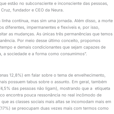
que estão no subconsciente e inconsciente das pessoas,
re Cruz, fundador e CEO da Neura.
linha contínua, mas sim uma jornada. Além disso, a morte
diferentes, impermanentes e flexíveis e, por isso,
eitar as mudanças. As únicas três permanências que temos
manência. Por meio desse último conceito, propomos
 tempo e demais condicionantes que sejam capazes de
a, a sociedade e a forma como consumimos”.
enas 12,8%) em falar sobre o tema de envelhecimento,
e mais possuem tabus sobre o assunto. Em geral, também
(74,5% das pessoas não ligam), mostrando que a etiqueta
lico encontra pouca ressonância no real incômodo de
a que as classes sociais mais altas se incomodam mais em
es (17%) se preocupam duas vezes mais com termos como