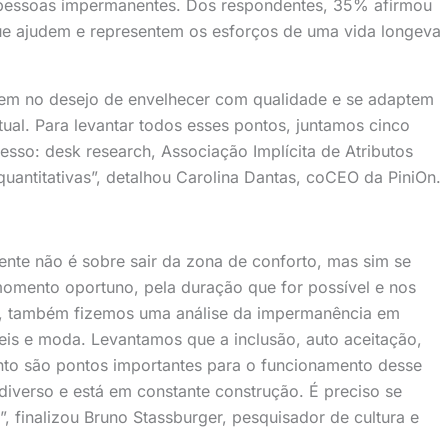
s pessoas impermanentes. Dos respondentes, 35% afirmou
ue ajudem e representem os esforços de uma vida longeva
liem no desejo de envelhecer com qualidade e se adaptem
al. Para levantar todos esses pontos, juntamos cinco
sso: desk research, Associação Implícita de Atributos
e quantitativas”, detalhou Carolina Dantas, coCEO da PiniOn.
nte não é sobre sair da zona de conforto, mas sim se
 momento oportuno, pela duração que for possível e nos
im, também fizemos uma análise da impermanência em
is e moda. Levantamos que a inclusão, auto aceitação,
nto são pontos importantes para o funcionamento desse
iverso e está em constante construção. É preciso se
”, finalizou Bruno Stassburger, pesquisador de cultura e