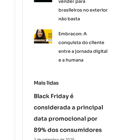
vender para
brasileiros no exterior
não basta
Embracon: A
conquista do cliente
entre a jornada digital
e a humana
Mais lidas
Black Friday é
considerada a principal
data promocional por
89% dos consumidores
2 de setembro de 2025