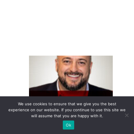
ej
o
di
gi
ta
l
F
o
u
n
d
e
We use cookies to ensure that we give you the best
experience on our website. If you continue to use this site we
v
will assume that you are happy with it.
e
Ok
r