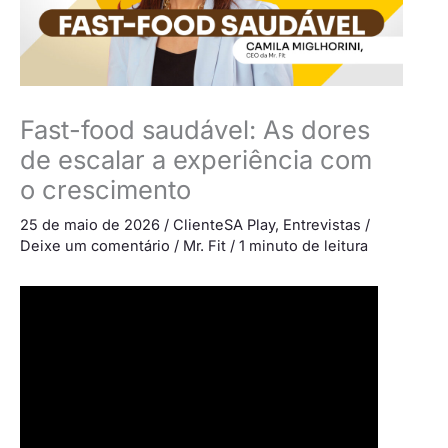
Fast-food saudável: As dores
de escalar a experiência com
o crescimento
25 de maio de 2026
/
ClienteSA Play
,
Entrevistas
/
Deixe um comentário
/
Mr. Fit
/
1 minuto de leitura