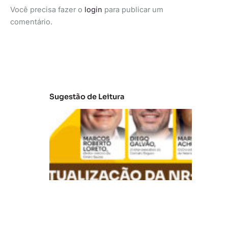
Você precisa fazer o
login
para publicar um
comentário.
Sugestão de Leitura
A
t
u
al
iz
a
ç
ã