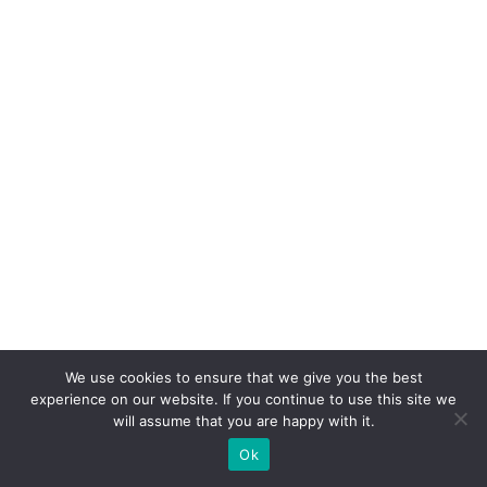
a
P
r
ê
m
io
C
li
e
n
t
e
S
We use cookies to ensure that we give you the best
A
experience on our website. If you continue to use this site we
will assume that you are happy with it.
c
Ok
o