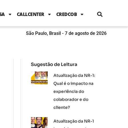
i
c
i
u
n
s
l
e
t
t
k
t
e
b
t
u
e
a
SA
CALLCENTER
CREDCOB
o
e
b
d
g
o
r
e
i
r
k
n
a
m
São Paulo, Brasil - 7 de agosto de 2026
Sugestão de Leitura
Atualização da NR-1:
Qual é o impacto na
experiência do
colaborador e do
cliente?
Atualização da NR-1