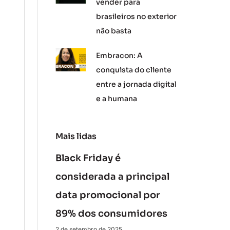
vender para
brasileiros no exterior
não basta
Embracon: A
conquista do cliente
entre a jornada digital
e a humana
Mais lidas
Black Friday é
considerada a principal
data promocional por
89% dos consumidores
2 de setembro de 2025