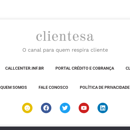
O canal para quem respira cliente
CALLCENTER.INF.BR
PORTAL CRÉDITO E COBRANÇA
C
QUEM SOMOS
FALE CONOSCO
POLÍTICA DE PRIVACIDADE
S
F
T
Y
L
m
a
w
o
i
i
c
i
u
n
l
e
t
t
k
e
b
t
u
e