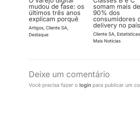
O varejo digital
Classes B e C
mudou de fase: os
somam mais d
últimos três anos
90% dos
explicam porquê
consumidores 
delivery no paí
Artigos
,
Cliente SA
,
Cliente SA
,
Estatística
Destaque
Mais Notícias
Deixe um comentário
Você precisa fazer o
login
para publicar um co