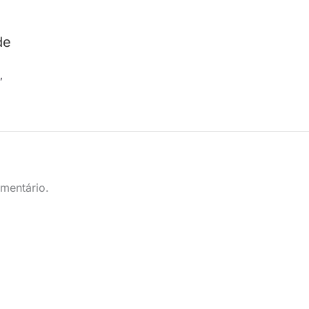
e
de
s
s
,
mentário.