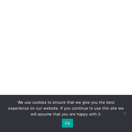
el
d
o
W
h
at
s
A
p
p
n
o
v
We use cookies to ensure that we give you the best
experience on our website. If you continue to use this site we
ar
will assume that you are happy with it.
ej
Ok
o