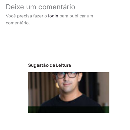
Deixe um comentário
Você precisa fazer o
login
para publicar um
comentário.
Sugestão de Leitura
M
e
r
c
a
d
o