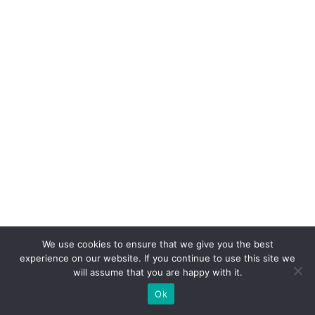
e
r
c
a
d
o
b
ra
si
le
ir
o
We use cookies to ensure that we give you the best
experience on our website. If you continue to use this site we
C
will assume that you are happy with it.
la
Ok
s