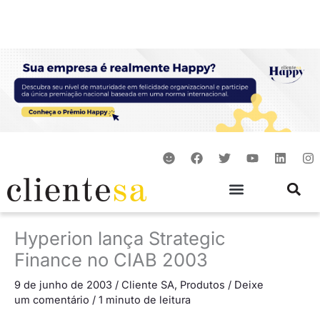
Ir
para
o
conteúdo
S
F
T
Y
L
I
m
a
w
o
i
n
i
c
i
u
n
s
l
e
t
t
k
t
e
b
t
u
e
a
o
e
b
d
g
o
r
e
i
r
Hyperion lança Strategic
k
n
a
m
Finance no CIAB 2003
9 de junho de 2003
/
Cliente SA
,
Produtos
/
Deixe
um comentário
/
1 minuto de leitura