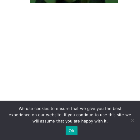
s
C
e
D
/E
i
m
p
ul
si
o
n
We use cookies to ensure that we give you the best
a
experience on our website. If you continue to use this site we
m
will assume that you are happy with it.
n
Ok
o