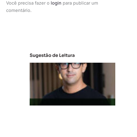
Você precisa fazer o
login
para publicar um
comentário.
Sugestão de Leitura
M
e
r
c
a
d
o
d
a