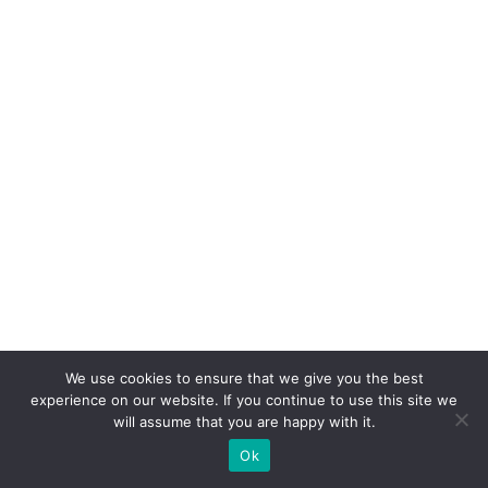
ã
o:
o
p
a
p
el
d
o
W
h
at
We use cookies to ensure that we give you the best
s
experience on our website. If you continue to use this site we
A
will assume that you are happy with it.
p
Ok
p