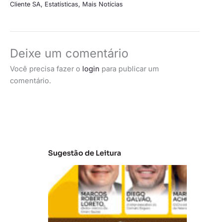
Cliente SA
,
Estatísticas
,
Mais Notícias
Deixe um comentário
Você precisa fazer o
login
para publicar um
comentário.
Sugestão de Leitura
A
t
u
al