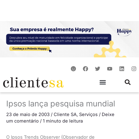
Ir
para
o
conteúdo
S
F
T
Y
L
I
m
a
w
o
i
n
i
c
i
u
n
s
l
e
t
t
k
t
e
b
t
u
e
a
o
e
b
d
g
o
r
e
i
r
Ipsos lança pesquisa mundial
k
n
a
m
23 de maio de 2003
/
Cliente SA
,
Serviços
/
Deixe
um comentário
/
1 minuto de leitura
O Ipsos Trends Observer (Observador de