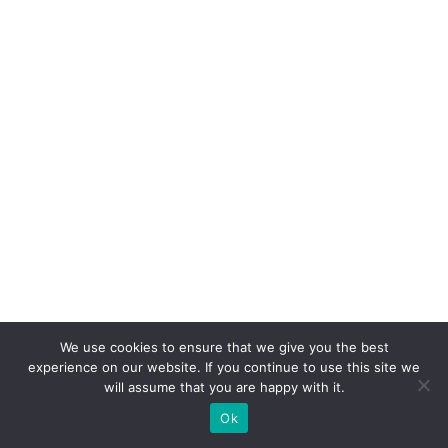
W
h
at
s
A
p
p
n
o
v
ar
ej
We use cookies to ensure that we give you the best
o
experience on our website. If you continue to use this site we
di
will assume that you are happy with it.
gi
Ok
ta