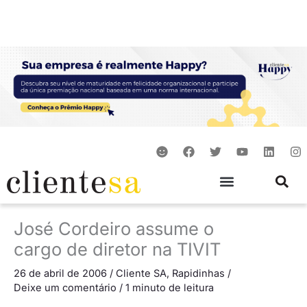
Ir
para
o
conteúdo
S
F
T
Y
L
I
m
a
w
o
i
n
i
c
i
u
n
s
l
e
t
t
k
t
e
b
t
u
e
a
o
e
b
d
g
o
r
e
i
r
José Cordeiro assume o
k
n
a
m
cargo de diretor na TIVIT
26 de abril de 2006
/
Cliente SA
,
Rapidinhas
/
Deixe um comentário
/
1 minuto de leitura