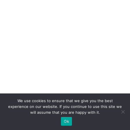
li
e
n
t
e
S
A
c
o
m
c
a
We use cookies to ensure that we give you the best
s
experience on our website. If you continue to use this site we
will assume that you are happy with it.
e
p
Ok
ar