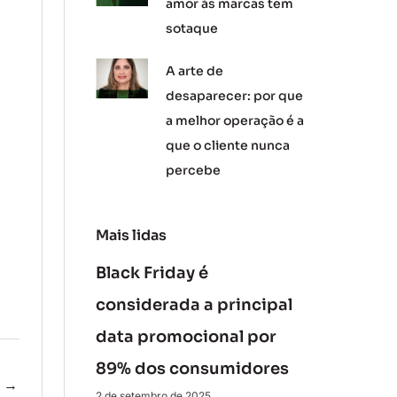
amor às marcas tem
sotaque
A arte de
desaparecer: por que
a melhor operação é a
que o cliente nunca
percebe
Mais lidas
Black Friday é
considerada a principal
data promocional por
89% dos consumidores
e
→
2 de setembro de 2025