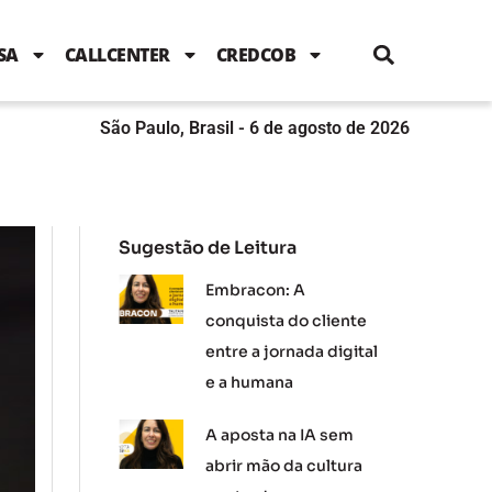
i
c
i
u
n
s
l
e
t
t
k
t
e
b
t
u
e
a
SA
CALLCENTER
CREDCOB
o
e
b
d
g
o
r
e
i
r
k
n
a
m
São Paulo, Brasil - 6 de agosto de 2026
Sugestão de Leitura
Embracon: A
conquista do cliente
entre a jornada digital
e a humana
A aposta na IA sem
abrir mão da cultura