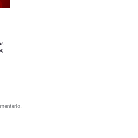
as
,
er
,
mentário.