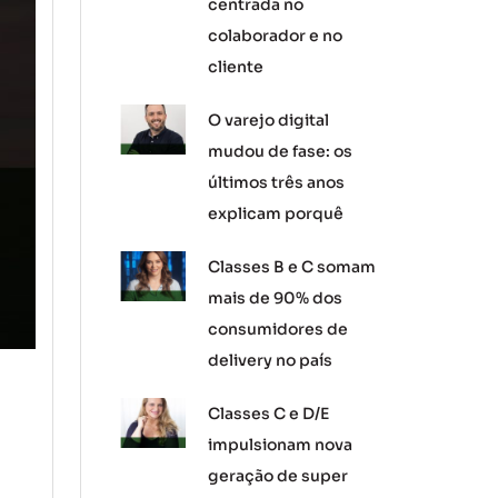
centrada no
colaborador e no
cliente
O varejo digital
mudou de fase: os
últimos três anos
explicam porquê
Classes B e C somam
mais de 90% dos
consumidores de
delivery no país
Classes C e D/E
impulsionam nova
geração de super