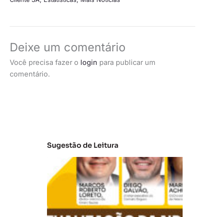
Deixe um comentário
Você precisa fazer o
login
para publicar um
comentário.
Sugestão de Leitura
A
t
u
al