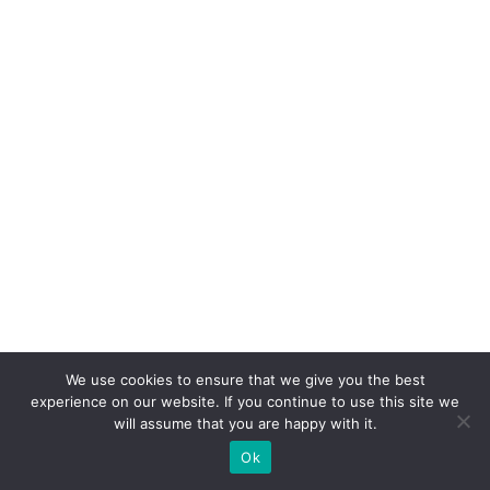
ã
o:
o
p
a
p
el
d
o
W
h
at
s
We use cookies to ensure that we give you the best
experience on our website. If you continue to use this site we
A
will assume that you are happy with it.
p
Ok
p