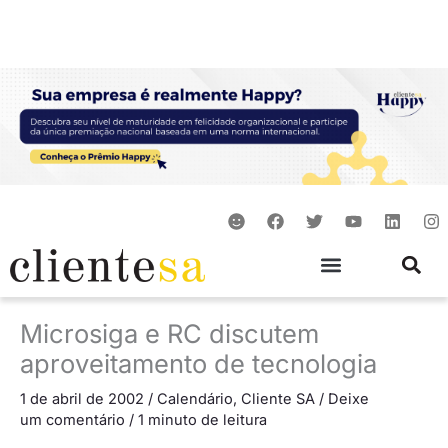
Ir
para
o
conteúdo
S
F
T
Y
L
I
m
a
w
o
i
n
i
c
i
u
n
s
l
e
t
t
k
t
e
b
t
u
e
a
o
e
b
d
g
o
r
e
i
r
Microsiga e RC discutem
k
n
a
m
aproveitamento de tecnologia
1 de abril de 2002
/
Calendário
,
Cliente SA
/
Deixe
um comentário
/
1 minuto de leitura