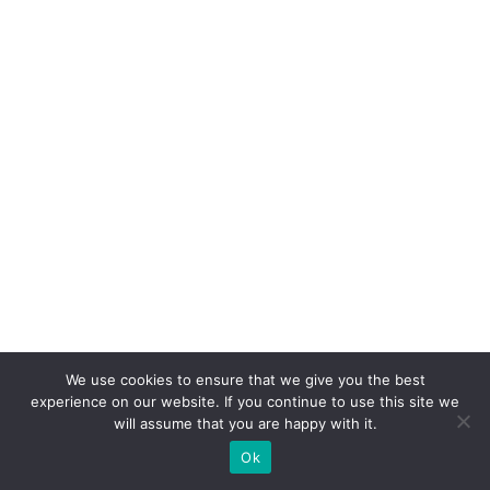
o
m
o
fo
r
ç
a
d
e
e
x
p
We use cookies to ensure that we give you the best
a
experience on our website. If you continue to use this site we
n
will assume that you are happy with it.
s
Ok
ã