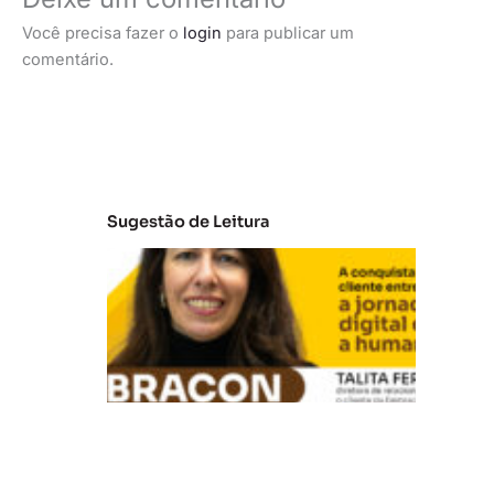
Você precisa fazer o
login
para publicar um
comentário.
Sugestão de Leitura
E
m
b
ra
c
o
n:
A