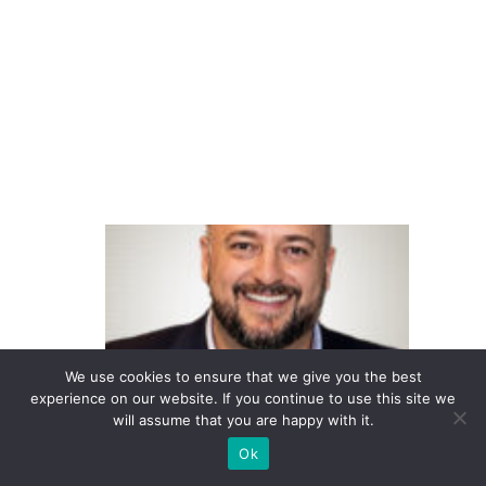
ar
ej
o
di
gi
ta
l
F
o
u
n
d
We use cookies to ensure that we give you the best
e
experience on our website. If you continue to use this site we
will assume that you are happy with it.
v
e
Ok
r