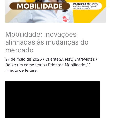
Mobilidade: Inovações
alinhadas às mudanças do
mercado
27 de maio de 2026
/
ClienteSA Play
,
Entrevistas
/
Deixe um comentário
/
Edenred Mobilidade
/
1
minuto de leitura