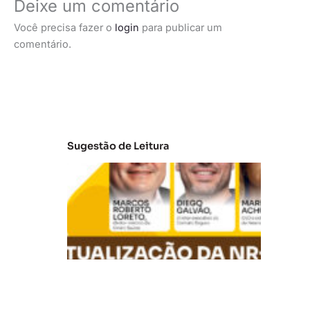
Deixe um comentário
Você precisa fazer o
login
para publicar um
comentário.
Sugestão de Leitura
A
t
u
al
iz
a
ç
ã