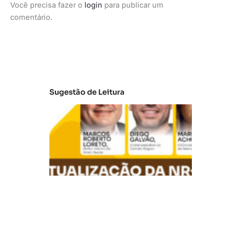
Você precisa fazer o
login
para publicar um
comentário.
Sugestão de Leitura
A
t
u
al
iz
a
ç
ã
o