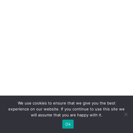
a
p
el
d
o
W
h
at
s
A
p
p
n
We use cookies to ensure that we give you the best
o
experience on our website. If you continue to use this site we
will assume that you are happy with it.
v
Ok
ar