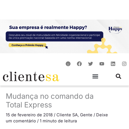
Ir
para
o
conteúdo
S
F
T
Y
L
I
m
a
w
o
i
n
i
c
i
u
n
s
l
e
t
t
k
t
e
b
t
u
e
a
o
e
b
d
g
o
r
e
i
r
Mudança no comando da
k
n
a
m
Total Express
15 de fevereiro de 2018
/
Cliente SA
,
Gente
/
Deixe
um comentário
/
1 minuto de leitura