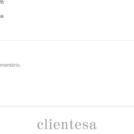
em
is
mentário.