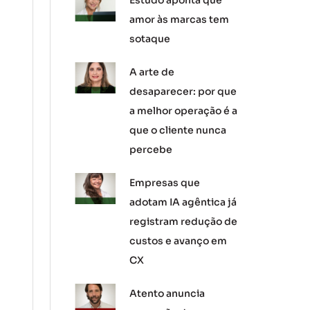
Estudo aponta que
amor às marcas tem
sotaque
A arte de
desaparecer: por que
a melhor operação é a
que o cliente nunca
percebe
Empresas que
adotam IA agêntica já
registram redução de
custos e avanço em
CX
Atento anuncia