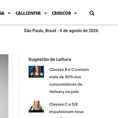
i
c
i
u
n
s
l
e
t
t
k
t
e
b
t
u
e
a
SA
CALLCENTER
CREDCOB
o
e
b
d
g
o
r
e
i
r
k
n
a
m
São Paulo, Brasil - 6 de agosto de 2026
Sugestão de Leitura
Classes B e C somam
mais de 90% dos
consumidores de
delivery no país
Classes C e D/E
impulsionam nova