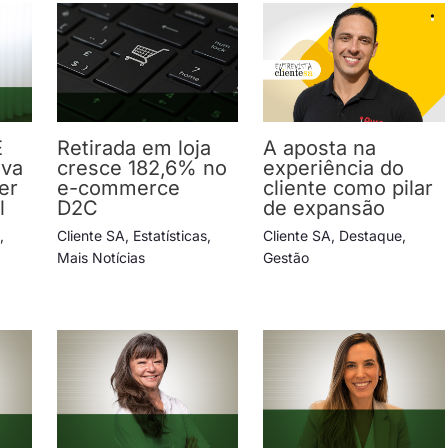
E
Retirada em loja
A aposta na
ova
cresce 182,6% no
experiência do
er
e-commerce
cliente como pilar
l
D2C
de expansão
s
,
Cliente SA
,
Estatísticas
,
Cliente SA
,
Destaque
,
Mais Notícias
Gestão