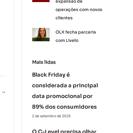
expansão de
operações com novos
clientes
OLX fecha parceria
com Livelo
Mais lidas
Black Friday é
considerada a principal
e
→
data promocional por
89% dos consumidores
2 de setembro de 2025
O C-Level precisa olhar