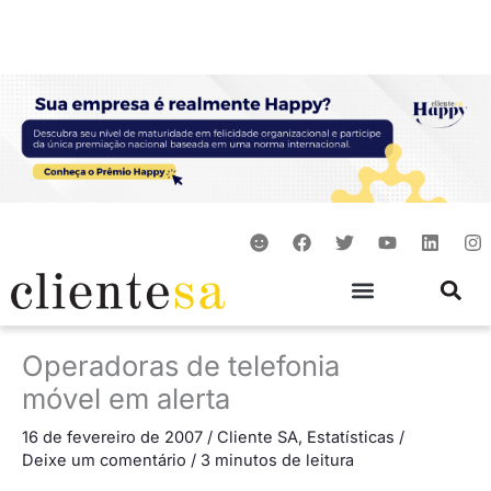
Ir
para
o
conteúdo
S
F
T
Y
L
I
m
a
w
o
i
n
i
c
i
u
n
s
l
e
t
t
k
t
e
b
t
u
e
a
o
e
b
d
g
o
r
e
i
r
Operadoras de telefonia
k
n
a
m
móvel em alerta
16 de fevereiro de 2007
/
Cliente SA
,
Estatísticas
/
Deixe um comentário
/
3 minutos de leitura