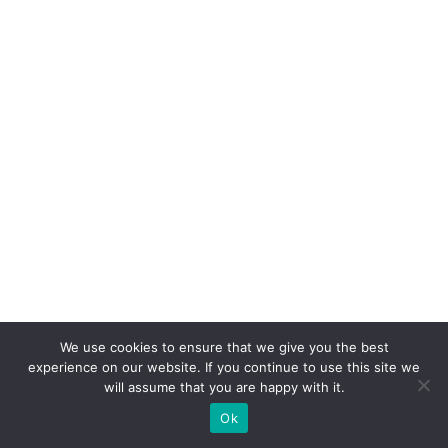
a
P
r
ê
m
io
C
li
e
n
t
e
S
We use cookies to ensure that we give you the best
experience on our website. If you continue to use this site we
A
will assume that you are happy with it.
c
Ok
o