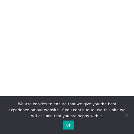
e
S
A
c
o
m
c
a
s
e
p
ar
We use cookies to ensure that we give you the best
a
experience on our website. If you continue to use this site we
will assume that you are happy with it.
V
ol
Ok
k