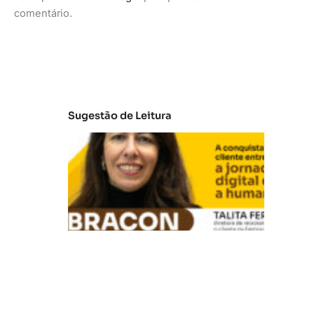
comentário.
Sugestão de Leitura
E
m
b
ra
c
o
n:
A
c