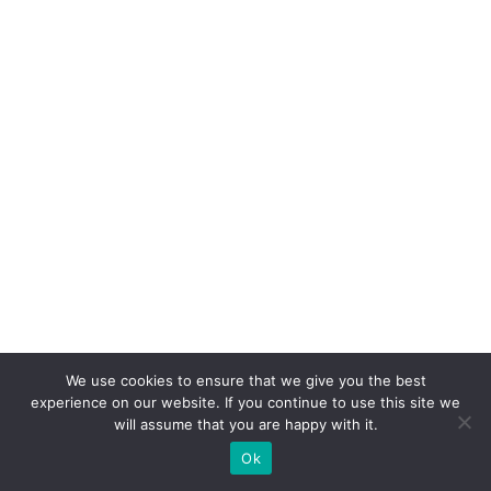
m
o
fo
r
ç
a
d
e
e
x
p
a
We use cookies to ensure that we give you the best
n
experience on our website. If you continue to use this site we
s
will assume that you are happy with it.
ã
Ok
o