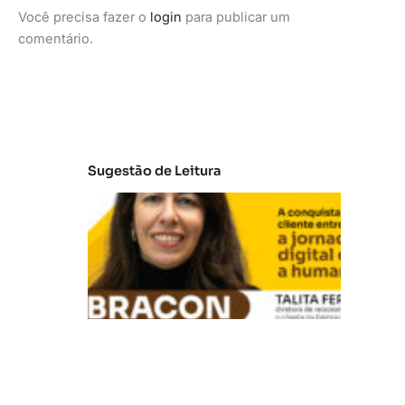
Você precisa fazer o
login
para publicar um
comentário.
Sugestão de Leitura
E
m
b
ra
c
o
n:
A