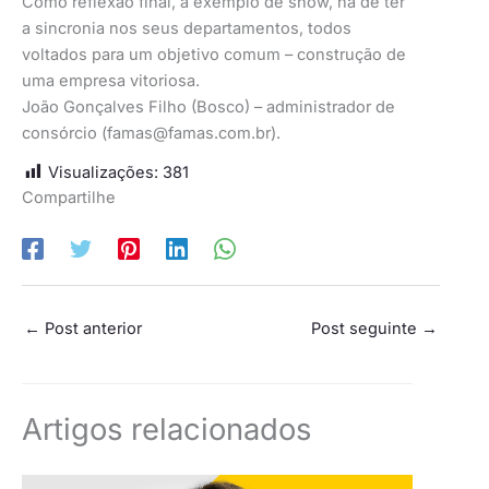
Como reflexão final, à exemplo de show, há de ter
a sincronia nos seus departamentos, todos
voltados para um objetivo comum – construção de
uma empresa vitoriosa.
João Gonçalves Filho (Bosco) – administrador de
consórcio (
famas@famas.com.br
).
Visualizações:
381
Compartilhe
←
Post anterior
Post seguinte
→
Artigos relacionados