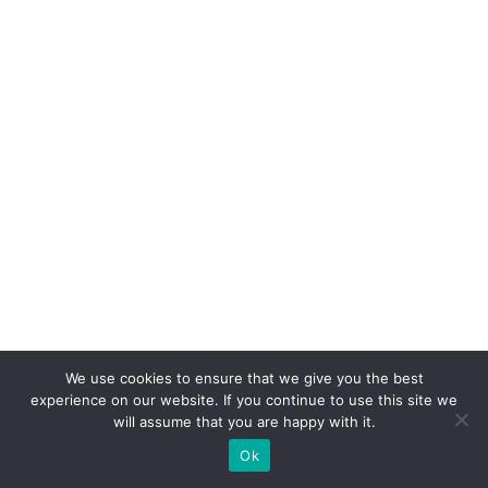
e
-
c
o
m
m
e
r
c
e
D
2
We use cookies to ensure that we give you the best
C
experience on our website. If you continue to use this site we
will assume that you are happy with it.
Ok
P