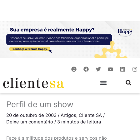
Ir
para
o
conteúdo
S
F
T
Y
L
I
m
a
w
o
i
n
i
c
i
u
n
s
l
e
t
t
k
t
e
b
t
u
e
a
o
e
b
d
g
o
r
e
i
r
Perfil de um show
k
n
a
m
20 de outubro de 2003
/
Artigos
,
Cliente SA
/
Deixe um comentário
/
3 minutos de leitura
Face à similitude dos produtos e serviços não