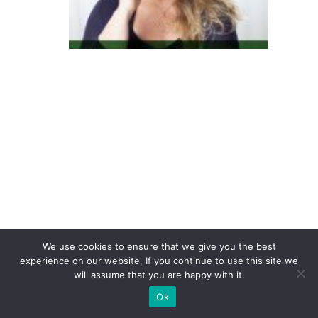
s
e
s
C
e
D
/E
i
m
p
ul
si
We use cookies to ensure that we give you the best
o
experience on our website. If you continue to use this site we
will assume that you are happy with it.
n
Ok
a
m