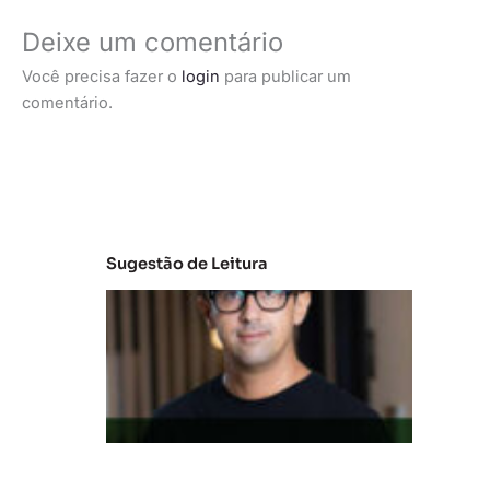
Deixe um comentário
Você precisa fazer o
login
para publicar um
comentário.
Sugestão de Leitura
M
e
r
c
a
d
o