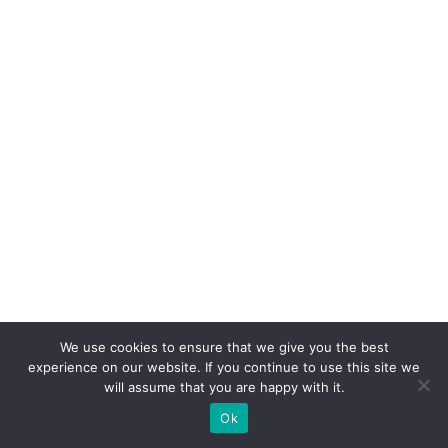
el
d
o
W
h
at
s
A
p
p
n
o
v
We use cookies to ensure that we give you the best
experience on our website. If you continue to use this site we
ar
will assume that you are happy with it.
ej
Ok
o