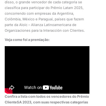
disso, o grande vencedor de cada categoria se
classifica para participar do Prêmio Latam 2025,
concorrendo com empresas da Argentina,
Colômbia, México e Paraguai, países que fazem
parte da Aloic – Alianza Latinoamericana de
Organizaciones para la Interacción con Clientes.
Veja como foi a premiação:
Confira a lista com todos os vencedores do Prêmio
ClienteSA 2023, com suas respectivas categorias