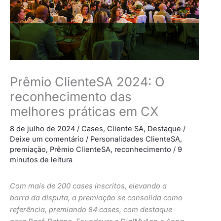
Prêmio ClienteSA 2024: O
reconhecimento das
melhores práticas em CX
8 de julho de 2024
/
Cases
,
Cliente SA
,
Destaque
/
Deixe um comentário
/
Personalidades ClienteSA
,
premiação
,
Prêmio ClienteSA
,
reconhecimento
/
9
minutos de leitura
Com mais de 200 cases inscritos, elevando a
barra da disputa, a premiação se consolida como
referência, premiando 84 cases, com destaque