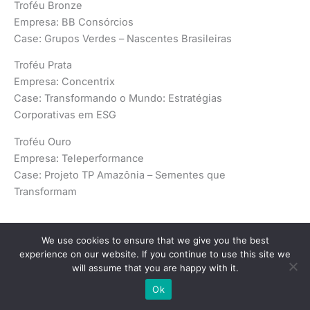
Troféu Bronze
Empresa: BB Consórcios
Case: Grupos Verdes – Nascentes Brasileiras
Troféu Prata
Empresa: Concentrix
Case: Transformando o Mundo: Estratégias
Corporativas em ESG
Troféu Ouro
Empresa: Teleperformance
Case: Projeto TP Amazônia – Sementes que
Transformam
We use cookies to ensure that we give you the best
LÍDER DE ESTRATÉGIA DIRECIONADA AO
experience on our website. If you continue to use this site we
CIDADÃO / SOCIEDADE
will assume that you are happy with it.
Troféu Bronze
Ok
Empresa: Positivo Tecnologia