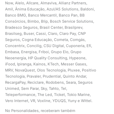
Now, Alelo, Allcare, Almaviva, Allianz Partners,
Amil, Ânima Educação, Azul/A5 Solutions, Baldoni,
Banco BMG, Banco Mercantil, Banco Pan, BB
Consórcios, Bimbo, Blip, Bosch Service Solutions,
Bradesco Seguros, Brasil Center, Brasilprev,
Brasilseg, Buser, Cassi, Claro, Claro Pay, CNP
Seguros, Cogna Educação, Cometa, Comgás,
Concentrix, Concilig, CSU Digital, Cuponeria, Efí,
Embasa, Energisa, Friboi, Grupo Elo, Grupo
Neoenergia, HP Quality Consulting, Hypeone,
iFood, Ipiranga, Kainos, KTech, Messer Gases,
MRV, NovaQuest, Olos Tecnologia, Pluxee, Positivo
Tecnologia, Pravaler, Prudential, Quinto Andar,
RecargaPay, Reciclare, Rodobens, Seara, Seguros
Unimed, Sem Parar, Sky, Tahto, Tel,
Teleperformance, The Led, Ticket, Tokio Marine,
Vero Internet, VR, Voxline, YDUQS, Yuny e Wittel.
No Personalidades, receberam também