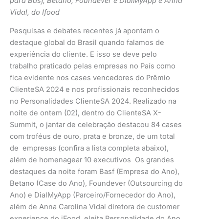
para Basf, Betano, Foundever e DialMyApp e Anna
Vidal, do Ifood
Pesquisas e debates recentes já apontam o
destaque global do Brasil quando falamos de
experiência do cliente. E isso se deve pelo
trabalho praticado pelas empresas no País como
fica evidente nos cases vencedores do Prêmio
ClienteSA 2024 e nos profissionais reconhecidos
no Personalidades ClienteSA 2024. Realizado na
noite de ontem (02), dentro do ClienteSA X-
Summit, o jantar de celebração destacou 84 cases
com troféus de ouro, prata e bronze, de um total
de empresas (confira a lista completa abaixo),
além de homenagear 10 executivos Os grandes
destaques da noite foram Basf (Empresa do Ano),
Betano (Case do Ano), Foundever (Outsourcing do
Ano) e DialMyApp (Parceiro/Fornecedor do Ano),
além de Anna Carolina Vidal diretora de customer
experience do iFood, eleita Personalidade do Ano.