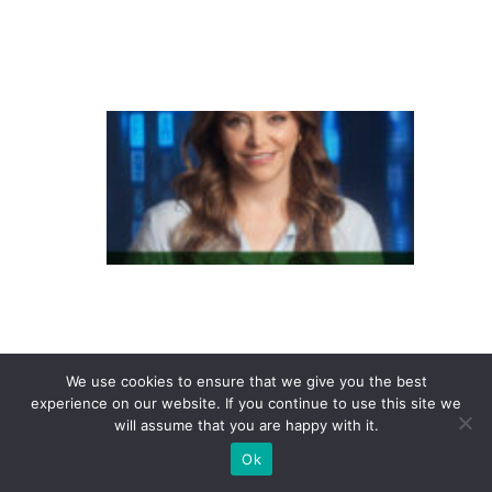
q
u
ê
C
la
s
s
e
s
B
e
C
We use cookies to ensure that we give you the best
s
experience on our website. If you continue to use this site we
will assume that you are happy with it.
o
Ok
m