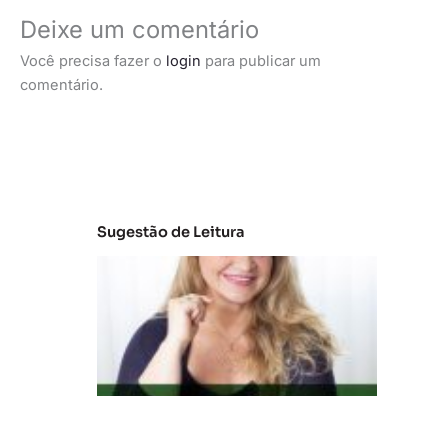
Deixe um comentário
Você precisa fazer o
login
para publicar um
comentário.
Sugestão de Leitura
C
la
s
s
e
s
C