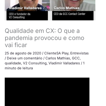
Qualidade em CX: O que a
pandemia provocou e como
vai ficar
25 de agosto de 2020
/
ClienteSA Play
,
Entrevistas
/
Deixe um comentário
/
Carlos Mathias
,
GCC
,
qualidade
,
V2 Consulting
,
Vladimir Valladares
/
1
minuto de leitura