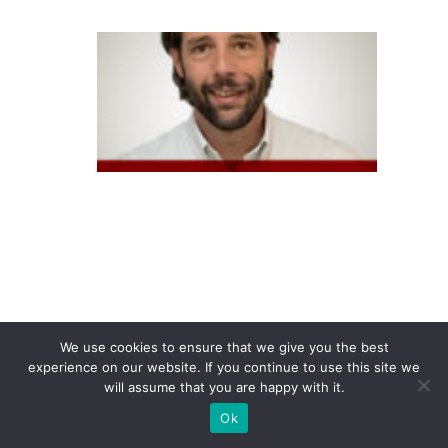
A
t
e
n
t
o
a
n
u
n
ci
We use cookies to ensure that we give you the best
a
experience on our website. If you continue to use this site we
e
will assume that you are happy with it.
x
Ok
p