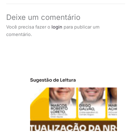
Deixe um comentário
Você precisa fazer o
login
para publicar um
comentário.
Sugestão de Leitura
A
t
u
al
iz
a