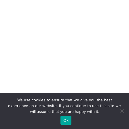
o
p
a
p
el
d
o
W
h
at
s
A
We use cookies to ensure that we give you the best
p
experience on our website. If you continue to use this site we
p
will assume that you are happy with it.
n
Ok
o