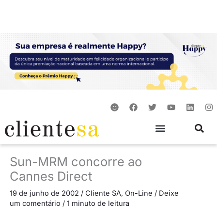
Ir
para
o
conteúdo
S
F
T
Y
L
I
m
a
w
o
i
n
i
c
i
u
n
s
l
e
t
t
k
t
e
b
t
u
e
a
o
e
b
d
g
o
r
e
i
r
Sun-MRM concorre ao
k
n
a
m
Cannes Direct
19 de junho de 2002
/
Cliente SA
,
On-Line
/
Deixe
um comentário
/
1 minuto de leitura