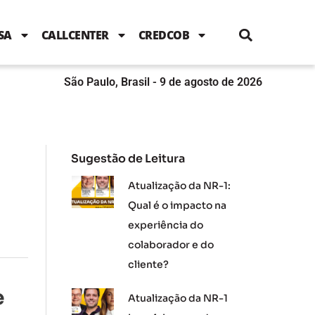
i
c
i
u
n
s
l
e
t
t
k
t
e
b
t
u
e
a
SA
CALLCENTER
CREDCOB
o
e
b
d
g
o
r
e
i
r
k
n
a
m
São Paulo, Brasil - 9 de agosto de 2026
Sugestão de Leitura
Atualização da NR-1:
Qual é o impacto na
experiência do
colaborador e do
cliente?
e
Atualização da NR-1