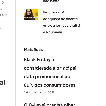
não basta
, o
da
Embracon: A
e de
conquista do cliente
entre a jornada digital
,
e a humana
Mais lidas
Black Friday é
considerada a principal
data promocional por
al
89% dos consumidores
2 de setembro de 2025
O C-Level precisa olhar