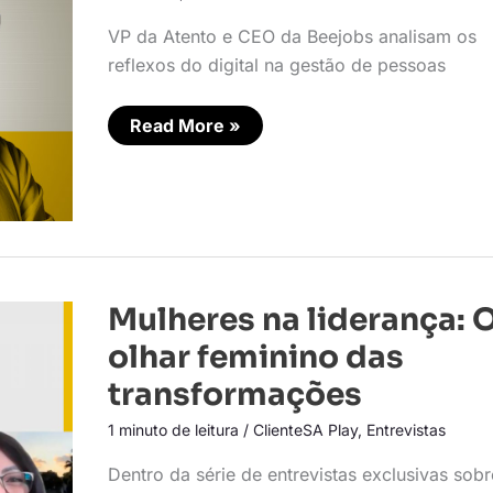
VP da Atento e CEO da Beejobs analisam os
reflexos do digital na gestão de pessoas
Read More »
Mulheres
Mulheres na liderança: 
na
liderança:
olhar feminino das
O
olhar
transformações
feminino
das
1 minuto de leitura
/
ClienteSA Play
,
Entrevistas
transformações
Dentro da série de entrevistas exclusivas sobr