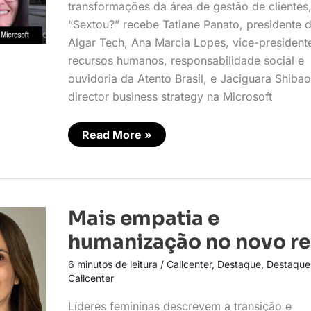
transformações da área de gestão de clientes
“Sextou?” recebe Tatiane Panato, presidente 
Algar Tech, Ana Marcia Lopes, vice-president
recursos humanos, responsabilidade social e
ouvidoria da Atento Brasil, e Jaciguara Shibao
director business strategy na Microsoft
Read More »
Mais
Mais empatia e
empatia
e
humanização no novo re
humanização
no
6 minutos de leitura
/
Callcenter
,
Destaque
,
Destaque
novo
real
Callcenter
Líderes femininas descrevem a transição e