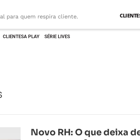
CLIENTE
al para quem respira cliente.
CLIENTESA PLAY
SÉRIE LIVES
s
Novo
Novo RH: O que deixa d
RH:
O