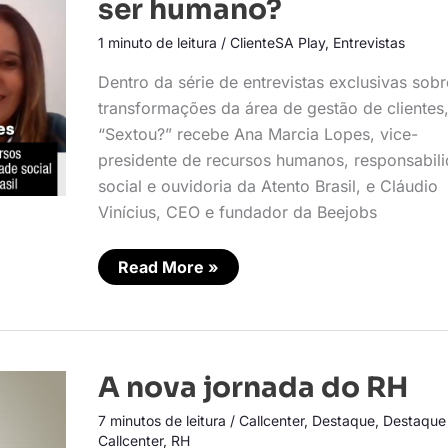
ser humano?
que
deixa
1 minuto de leitura
/
ClienteSA Play
,
Entrevistas
de
ser
humano?
Dentro da série de entrevistas exclusivas sobr
transformações da área de gestão de clientes
“Sextou?” recebe Ana Marcia Lopes, vice-
presidente de recursos humanos, responsabil
social e ouvidoria da Atento Brasil, e Cláudio
Vinícius, CEO e fundador da Beejobs
Read More »
A
A nova jornada do RH
nova
jornada
7 minutos de leitura
/
Callcenter
,
Destaque
,
Destaque
do
Callcenter
,
RH
RH