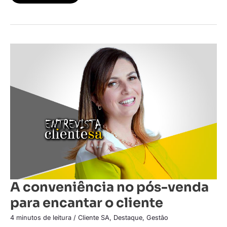
A
conveniência
no
pós-
venda
para
encantar
o
cliente
A conveniência no pós-venda
para encantar o cliente
4 minutos de leitura
/
Cliente SA
,
Destaque
,
Gestão