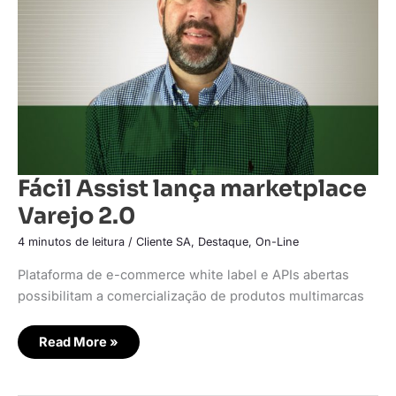
2.0
Fácil Assist lança marketplace
Varejo 2.0
4 minutos de leitura
/
Cliente SA
,
Destaque
,
On-Line
Plataforma de e-commerce white label e APIs abertas
possibilitam a comercialização de produtos multimarcas
Read More »