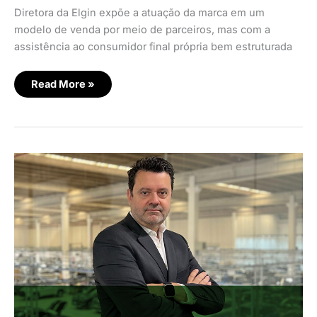
Diretora da Elgin expõe a atuação da marca em um
modelo de venda por meio de parceiros, mas com a
assistência ao consumidor final própria bem estruturada
Read More »
Carbon
tem
novo
diretor
da
unidade
de
serviços
e
assistência
técnica