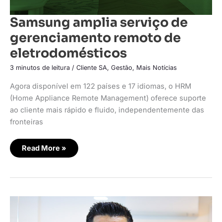
Samsung amplia serviço de
gerenciamento remoto de
eletrodomésticos
3 minutos de leitura
/
Cliente SA
,
Gestão
,
Mais Notícias
Agora disponível em 122 países e 17 idiomas, o HRM
(Home Appliance Remote Management) oferece suporte
ao cliente mais rápido e fluido, independentemente das
fronteiras
Read More »
Assistência
técnica
é
acionada