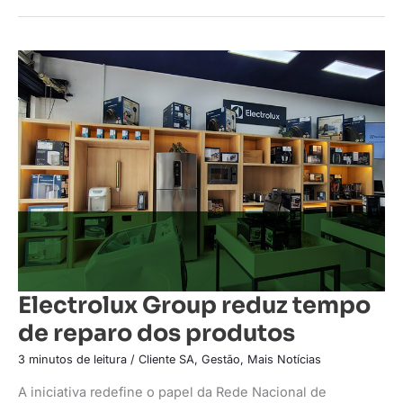
Electrolux
Group
reduz
tempo
de
reparo
dos
produtos
Electrolux Group reduz tempo
de reparo dos produtos
3 minutos de leitura
/
Cliente SA
,
Gestão
,
Mais Notícias
A iniciativa redefine o papel da Rede Nacional de