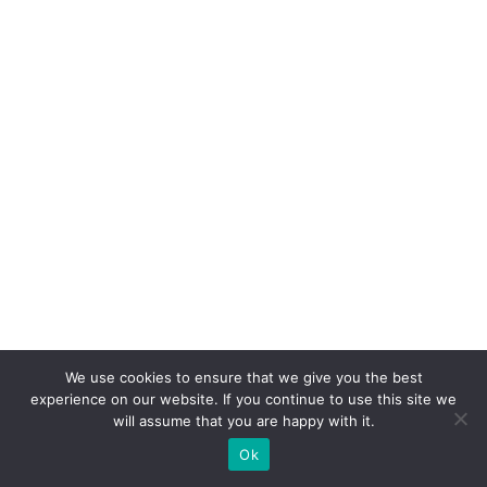
r
a
t
a
n
o
v
o
d
ir
e
t
o
We use cookies to ensure that we give you the best
r
experience on our website. If you continue to use this site we
will assume that you are happy with it.
d
Ok
e