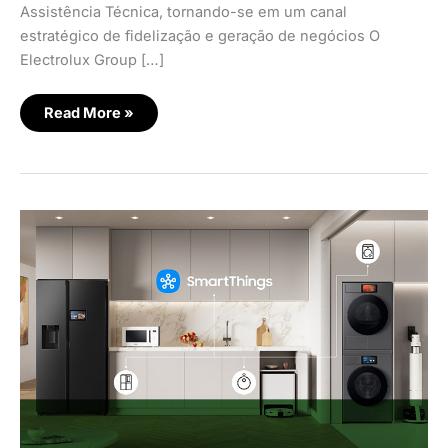
Assistência Técnica, tornando-se em um canal
estratégico de fidelização e geração de negócios O
Electrolux Group […]
Read More »
Samsung
amplia
serviço
de
gerenciamento
remoto
de
eletrodomésticos