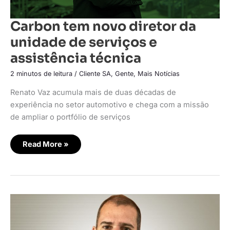
Carbon tem novo diretor da
unidade de serviços e
assistência técnica
2 minutos de leitura
/
Cliente SA
,
Gente
,
Mais Notícias
Renato Vaz acumula mais de duas décadas de
experiência no setor automotivo e chega com a missão
de ampliar o portfólio de serviços
Read More »
Fácil
Assist
lança
marketplace
Varejo