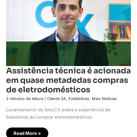
em
quase
metadedas
compras
de
eletrodomésticos
Assistência técnica é acionada
em quase metadedas compras
de eletrodomésticos
2 minutos de leitura
/
Cliente SA
,
Estatísticas
,
Mais Notícias
Levantamento da SoluCX avalia a experiência de
brasileiros ao comprar eletrodomésticos
Read More »